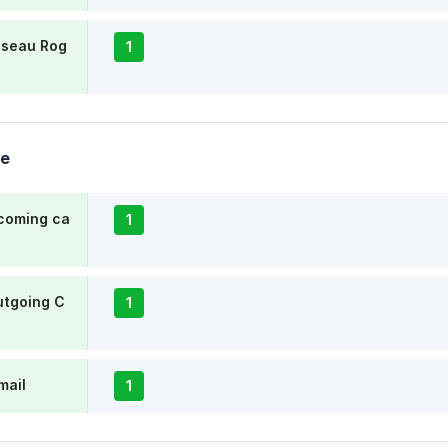
éseau Rog
1
ne
ncoming ca
1
utgoing C
1
mail
1