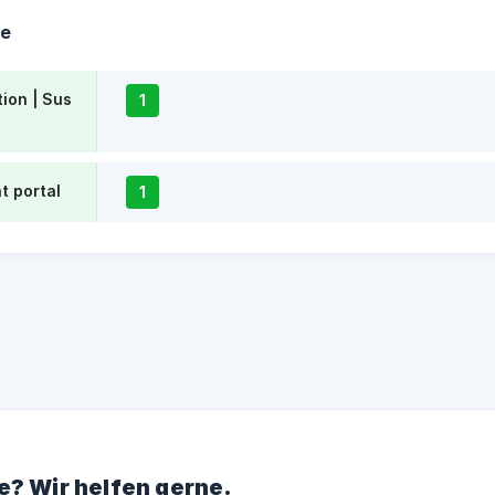
te
tion | Sus
1
t portal
1
e? Wir helfen gerne.