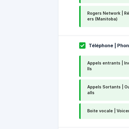
Rogers Network | R
ers (Manitoba)
Téléphone | Pho
Appels entrants | I
lls
Appels Sortants | O
alls
Boite vocale | Voice